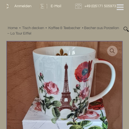
Zum
Anmelden
E-Mail
+49 (0)5171 505973
Inhalt
springen
Home
•
Tisch decken
•
Kaffee & Teebecher
•
Becher aus Porzellan

– La Tour Eiffel