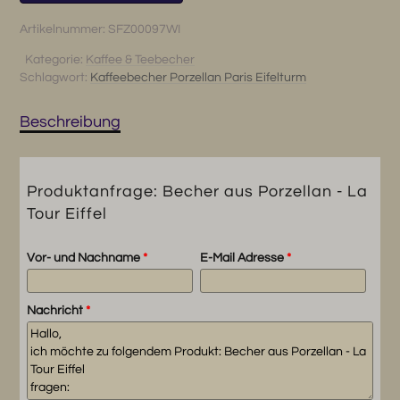
aus
Porzellan
Artikelnummer:
SFZ00097WI
-
Kategorie:
Kaffee & Teebecher
La
Schlagwort:
Kaffeebecher Porzellan Paris Eifelturm
Tour
Eiffel
Menge
Beschreibung
Produktanfrage: Becher aus Porzellan - La
Tour Eiffel
Vor- und Nachname
*
E-Mail Adresse
*
Nachricht
*