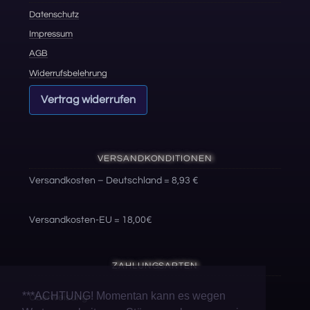
Datenschutz
Impressum
AGB
Widerrufsbelehrung
Vertrag widerrufen
VERSANDKONDITIONEN
Versandkosten – Deutschland = 8,93 €
Versandkosten-EU = 18,00€
ZAHLUNGSARTEN
***ACHTUNG! Momentan kann es wegen
Überweisung