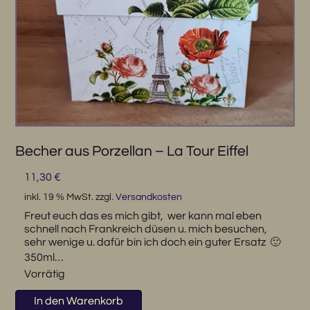
Becher aus Porzellan – La Tour Eiffel
11,30
€
inkl. 19 % MwSt.
zzgl.
Versandkosten
Freut euch das es mich gibt, wer kann mal eben
schnell nach Frankreich düsen u. mich besuchen,
sehr wenige u. dafür bin ich doch ein guter Ersatz 🙂
350ml…
Vorrätig
Becher
In den Warenkorb