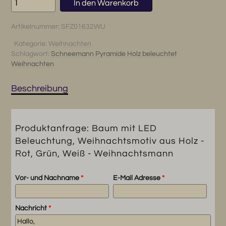
In den Warenkorb
mit
LED
Artikelnummer:
SFZ01632WU
Beleuchtung,
Weihnachtsmotiv
Kategorie:
Weihnachten
Schlagwort:
Schneemann Pyramide Holz beleuchtet
aus
Weihnachten
Holz
-
Beschreibung
Rot,
Grün,
Weiß
-
Produktanfrage: Baum mit LED
Weihnachtsmann
Beleuchtung, Weihnachtsmotiv aus Holz -
Menge
Rot, Grün, Weiß - Weihnachtsmann
Vor- und Nachname
*
E-Mail Adresse
*
Nachricht
*