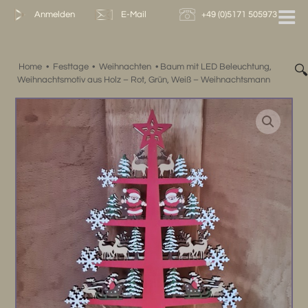
Zum
Anmelden
E-Mail
+49 (0)5171 505973
Inhalt
springen
Home
•
Festtage
•
Weihnachten
•
Baum mit LED Beleuchtung,

Weihnachtsmotiv aus Holz – Rot, Grün, Weiß – Weihnachtsmann