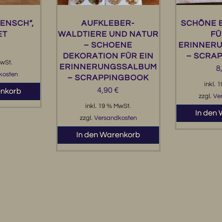
ENSCH“,
AUFKLEBER-
SCHÖNE B
ET
WALDTIERE UND NATUR
FÜ
– SCHOENE
ERINNER
€
DEKORATION FÜR EIN
– SCRA
MwSt.
ERINNERUNGSSALBUM
8
kosten
– SCRAPPINGBOOK
inkl. 
4,90
€
enkorb
zzgl.
Ve
inkl. 19 % MwSt.
In den
zzgl.
Versandkosten
In den Warenkorb