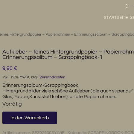
STARTSEITE
S
feines Hintergrundpapier – Papierrahmen – Erinnerungssalbum – Scrappingb
Aufkleber – feines Hintergrundpapier – Papierrah
Erinnerungssalbum – Scrappingbook-1
9,90
€
inkl. 19 % MwSt.
zzgl.
Versandkosten
Erinnerungsalbum-Scrappingbook
Hintergrundbilder,viele schöne Aufkleber ( die auch super auf
Glas,Pappe,Kunststoff kleben), u. tolle Papierrahmen.
Vorrätig
Aufkleber
In den Warenkorb
-
feines
Artikelnummer:
SFZ02930SYLVIE
Kategorie:
SCRAPPINGBOOK-SCR