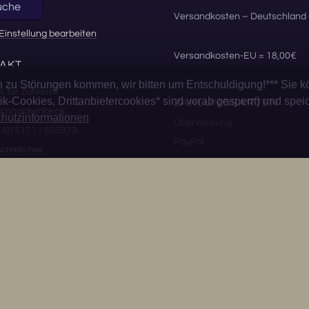
uche
Versandkosten – Deutschland 
Einstellung bearbeiten
Versandkosten-EU = 18,00€
AKT
u Störungen kommen, wir bitten um Entschuldigung!*** Sie k
s für Zuhause
k-Cookies, Drittanbietercookies* sind vorab gesperrt) und spei
ZAHLUNGSARTEN
 Schnackenbeck
hutzinformationen
Überweisung
9 (0) 5171 / 505973
PayPal
schreib hier
SICHER SHOPPEN
TIGES
hutz
sum
fsbelehrung
rag widerrufen