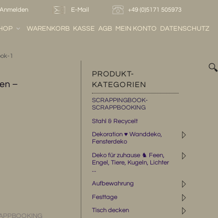
Anmelden
E-Mail
+49 (0)5171 505973
HOP
WARENKORB
KASSE
AGB
MEIN KONTO
DATENSCHUTZ
ook-1

PRODUKT-
men –
KATEGORIEN
SCRAPPINGBOOK-
SCRAPPBOOKING
Stahl & Recycelt
◹
Dekoration ♥ Wanddeko,
Fensterdeko
◹
Deko für zuhause ♞ Feen,
Engel, Tiere, Kugeln, Lichter
...
◹
Aufbewahrung
◹
Festtage
◹
Tisch decken
APPBOOKING