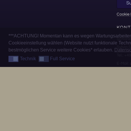
S
Cookie 
KONT
***ACHTUNG! Momentan kann es wegen Wartungsarbeiten z
Schöne
Cookieeinstellung wählen (Website nutzt funktionale Techni
Sylvia
bestmöglichen Service weitere Cookies* erlauben.
Datensc
Tel.: +4
Technik
Full Service
Technik
Full Service
E-Mail:
WICH
Datensc
Impres
AGB
Widerru
Vert