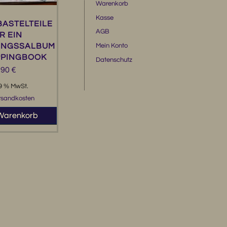
Warenkorb
Kasse
ASTELTEILE
AGB
R EIN
Mein Konto
UNGSSALBUM
PPINGBOOK
Datenschutz
,90
€
19 % MwSt.
rsandkosten
 Warenkorb