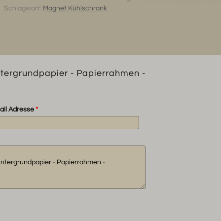
Hintergrundpapier
Schlagwort:
Magnet Kühlschrank
-
Papierrahmen
-
Erinnerungssalbum
-
Scrappingbook-
ntergrundpapier - Papierrahmen -
1
1
Menge
ail Adresse
*