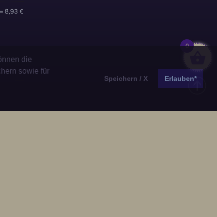
= 8,93 €
0
önnen die
chern sowie für
Speichern / X
Erlauben*