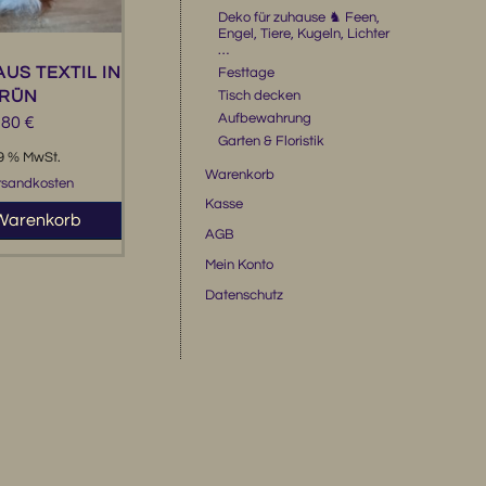
Deko für zuhause ♞ Feen,
Engel, Tiere, Kugeln, Lichter
…
AUS TEXTIL IN
Festtage
RÜN
Tisch decken
Aufbewahrung
,80
€
Garten & Floristik
19 % MwSt.
Warenkorb
rsandkosten
Kasse
 Warenkorb
AGB
Mein Konto
Datenschutz