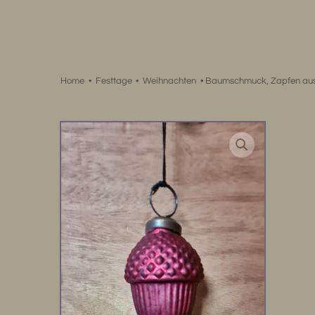
Zum
Inhalt
springen
Home
•
Festtage
•
Weihnachten
•
Baumschmuck, Zapfen aus 