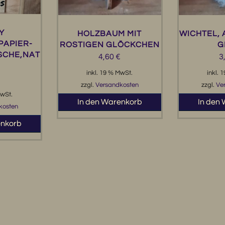
Y
HOLZBAUM MIT
WICHTEL, 
PAPIER-
ROSTIGEN GLÖCKCHEN
G
SCHE,NAT
4,60
€
3
inkl. 19 % MwSt.
inkl. 
€
zzgl.
Versandkosten
zzgl.
Ve
MwSt.
In den Warenkorb
In den
kosten
enkorb