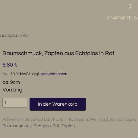
STARTSEITE
S
Echtglas in Rot
Baumschmuck, Zapfen aus Echtglas in Rot
6,80
€
inkl. 19 % MwSt.
zzgl.
Versandkosten
ca. 9cm
Vorrätig
Baumschmuck,
In den Warenkorb
Zapfen
aus
Artikelnummer:
SFZ01527FLO21
Kategorie:
Weihnachten
Schlagwör
Echtglas
Baumschmuck
,
Echtglas
,
Rot
,
Zapfen
in
Rot