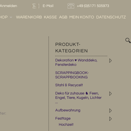
Anmelden
E-Mail
+49 (0)5171 505973
HOP
WARENKORB
KASSE
AGB
MEIN KONTO
DATENSCHUTZ

PRODUKT-
KATEGORIEN
◹
Dekoration ♥ Wanddeko,
Fensterdeko
SCRAPPINGBOOK-
SCRAPPBOOKING
Stahl & Recycelt
◹
Deko für zuhause ♞ Feen,
Engel, Tiere, Kugeln, Lichter
...
◹
Aufbewahrung
ter:
◹
Festtage
Hochzeit