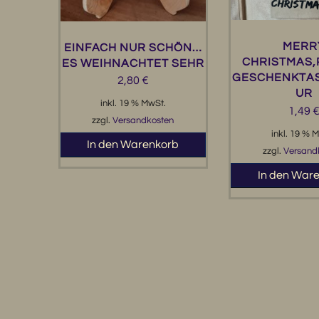
MERR
EINFACH NUR SCHÖN…
CHRISTMAS,
ES WEIHNACHTET SEHR
GESCHENKTA
2,80
€
UR
inkl. 19 % MwSt.
1,49
zzgl.
Versandkosten
inkl. 19 % 
In den Warenkorb
zzgl.
Versand
In den War