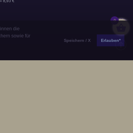
= 8,93 €
0
önnen die
chern sowie für
Speichern / X
Erlauben*