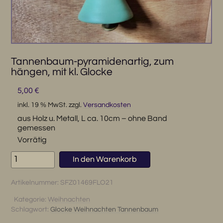
Tannenbaum-pyramidenartig, zum
hängen, mit kl. Glocke
5,00
€
inkl. 19 % MwSt.
zzgl.
Versandkosten
aus Holz u. Metall, L ca. 10cm – ohne Band
gemessen
Vorrätig
Tannenbaum-
In den Warenkorb
pyramidenartig,
zum
Artikelnummer:
SFZ01469FLO21
hängen,
mit
Kategorie:
Weihnachten
Schlagwort:
Glocke Weihnachten Tannenbaum
kl.
Glocke