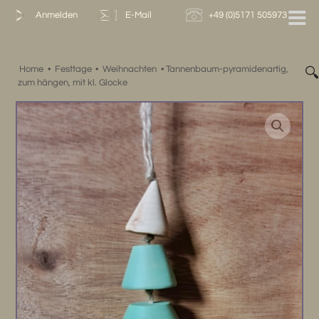
Zum
Anmelden
E-Mail
+49 (0)5171 505973
Inhalt
springen
Home
•
Festtage
•
Weihnachten
•
Tannenbaum-pyramidenartig,

zum hängen, mit kl. Glocke