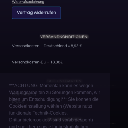
Widerrufsbelehrung
Vertrag widerrufen
VERSANDKONDITIONEN
Versandkosten – Deutschland = 8,93 €
Versandkosten-EU = 18,00€
ZAHLUNGSARTEN
***ACHTUNG! Momentan kann es wegen
Wartungsarbeiten zu Störungen kommen, wir
Überweisung
bitten um Entschuldigung!*** Sie können die
PayPal
Cookieeinstellung wählen (Website nutzt
funktionale Technik-Cookies,
SICHER SHOPPEN
Drittanbietercookies* sind vorab gesperrt)
und speichern sowie für bestmöglichen