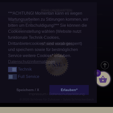
ZAHLUNGSARTEN
***ACHTUNG! Momentan kann es wegen
Wartungsarbeiten zu Störungen kommen, wir
Überweisung
bitten um Entschuldigung!*** Sie können die
PayPal
Cookieeinstellung wählen (Website nutzt
funktionale Technik-Cookies,
Drittanbietercookies* sind vorab gesperrt)
SICHER SHOPPEN
und speichern sowie für bestmöglichen
Service weitere Cookies* erlauben.
Datenschutzinformationen
Technik
Technik
0
Full Service
Full Service
Speichern / X
Erlauben*
Impressum
Datenschutzerklärung
•
© 2020 Schönes für Zuhause – Sylvia Schnackenbeck