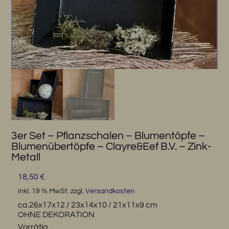
3er Set – Pflanzschalen – Blumentöpfe –
Blumenübertöpfe – Clayre&Eef B.V. – Zink-
Metall
18,50
€
inkl. 19 % MwSt.
zzgl.
Versandkosten
ca.26x17x12 / 23x14x10 / 21x11x9 cm
OHNE DEKORATION
Vorrätig