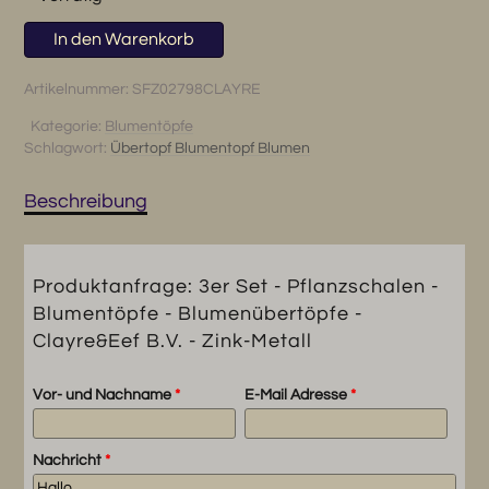
3er
In den Warenkorb
Set
-
Artikelnummer:
SFZ02798CLAYRE
Pflanzschalen
Kategorie:
Blumentöpfe
-
Schlagwort:
Übertopf Blumentopf Blumen
Blumentöpfe
-
Blumenübertöpfe
Beschreibung
-
Clayre&Eef
B.V.
Produktanfrage: 3er Set - Pflanzschalen -
-
Blumentöpfe - Blumenübertöpfe -
Zink-
Clayre&Eef B.V. - Zink-Metall
Metall
Menge
Vor- und Nachname
*
E-Mail Adresse
*
Nachricht
*