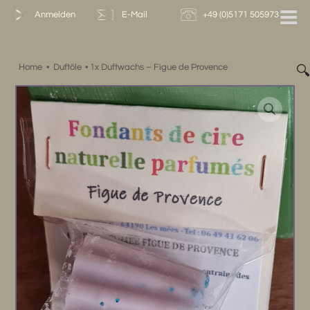
Zum
Anmelden
E-Mail
+49 (0)5171 505973
Inhalt
springen
Home
•
Duftöle
•
1x Duftwachs – Figue de Provence
