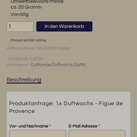
Umweltbewusste Marke
ca. 20 Gramm
Vorrätig
1x
In den Warenkorb
Duftwachs
-
Produkt enthält: 0,02
kg
Figue
Artikelnummer:
SFZ02097degaia
de
Provence
Kategorie:
Duftöle
Menge
Schlagwort:
Duftlampe Duftwachs Duftöl
Beschreibung
Produktanfrage: 1x Duftwachs - Figue de
Provence
Vor- und Nachname
*
E-Mail Adresse
*