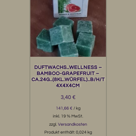
DUFTWACHS..WELLNESS –
BAMBOO-GRAPEFRUIT –
CA.24G..(8KL.WÜRFEL)..B/H/T
4X4X4CM
3,40
€
141,66
€
/
kg
inkl. 19 % MwSt.
zzgl.
Versandkosten
Produkt enthält: 0,024
kg