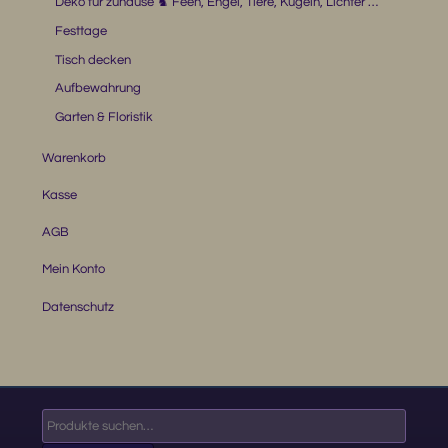
Deko für zuhause ♞ Feen, Engel, Tiere, Kugeln, Lichter …
Festtage
Tisch decken
Aufbewahrung
Garten & Floristik
Warenkorb
Kasse
AGB
Mein Konto
Datenschutz
Suche
nach: