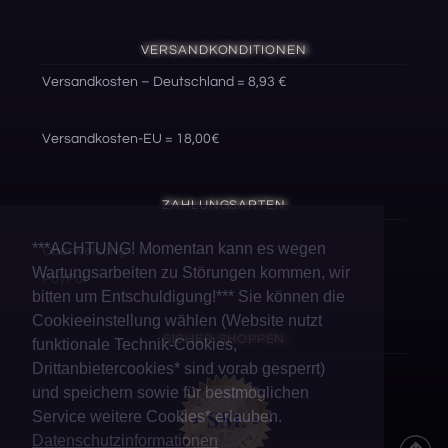
VERSANDKONDITIONEN
Versandkosten – Deutschland = 8,93 €
Versandkosten-EU = 18,00€
ZAHLUNGSARTEN
***ACHTUNG! Momentan kann es wegen
Überweisung
Wartungsarbeiten zu Störungen kommen, wir
PayPal
bitten um Entschuldigung!*** Sie können die
Cookieeinstellung wählen (Website nutzt
SICHER SHOPPEN
funktionale Technik-Cookies,
Drittanbietercookies* sind vorab gesperrt)
und speichern sowie für bestmöglichen
Service weitere Cookies* erlauben.
Datenschutzinformationen