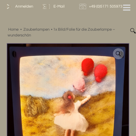
Zum
Anmelden
E-Mail
+49 (0)5171 505973
Inhalt
springen
Home
•
Zauberlampen
•
1x Bild/Folie für die Zauberlampe –

wunderschön