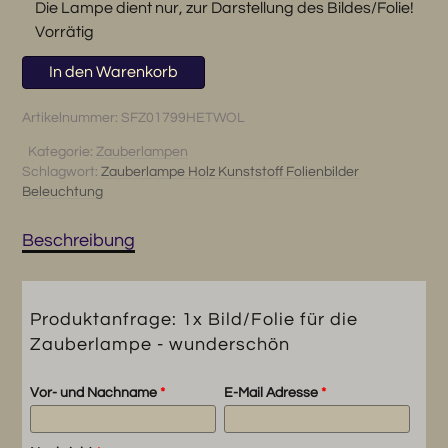
Die Lampe dient nur, zur Darstellung des Bildes/Folie!
Vorrätig
1x
In den Warenkorb
Bild/Folie
für
Artikelnummer:
SFZ01799HETWOL
die
Kategorie:
Zauberlampen
Zauberlampe
Schlagwort:
Zauberlampe Holz Kunststoff Folienbilder
-
Beleuchtung
wunderschön
Menge
Beschreibung
Produktanfrage: 1x Bild/Folie für die
Zauberlampe - wunderschön
Vor- und Nachname
*
E-Mail Adresse
*