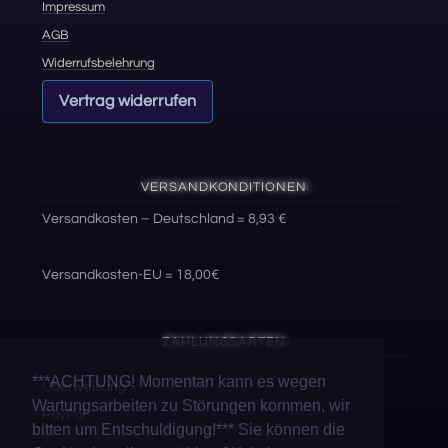
Impressum
AGB
Widerrufsbelehrung
Vertrag widerrufen
VERSANDKONDITIONEN
Versandkosten – Deutschland = 8,93 €
Versandkosten-EU = 18,00€
ZAHLUNGSARTEN
***ACHTUNG! Momentan kann es wegen
Überweisung
Wartungsarbeiten zu Störungen kommen, wir
PayPal
bitten um Entschuldigung!*** Sie können die