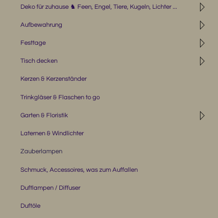
◹
Deko für zuhause ♞ Feen, Engel, Tiere, Kugeln, Lichter ...
◹
Aufbewahrung
◹
Festtage
◹
Tisch decken
Kerzen & Kerzenständer
Trinkgläser & Flaschen to go
◹
Garten & Floristik
Laternen & Windlichter
Zauberlampen
Schmuck, Accessoires, was zum Auffallen
Duftlampen / Diffuser
Duftöle