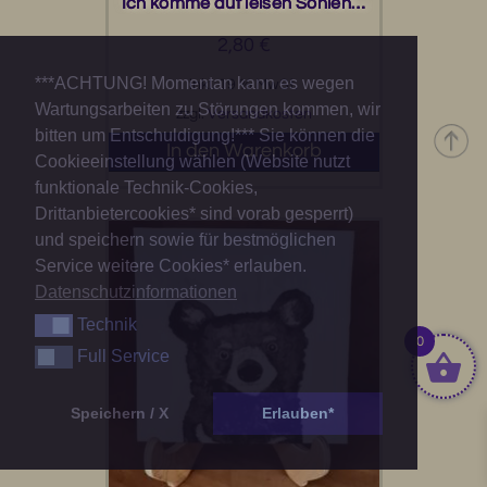
Ich komme auf leisen Sohlen…
2,80
€
***ACHTUNG! Momentan kann es wegen
inkl. 19 % MwSt.
Wartungsarbeiten zu Störungen kommen, wir
zzgl.
Versandkosten
bitten um Entschuldigung!*** Sie können die
In den Warenkorb
Cookieeinstellung wählen (Website nutzt
funktionale Technik-Cookies,
Drittanbietercookies* sind vorab gesperrt)
und speichern sowie für bestmöglichen
Service weitere Cookies* erlauben.
Datenschutzinformationen
Technik
Technik
0
Full Service
Full Service
Speichern / X
Erlauben*